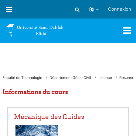
Passer au contenu principal
Connexion
Activer/désactiver la saisie
Faculté de Technologie
Département Génie Civil
Licence
Résumé
Informations du cours
Mécanique des fluides