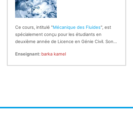
Ce cours, intitulé "
Mécanique des Fluides
", est
spécialement conçu pour les étudiants en
deuxième année de Licence en Génie Civil. Son
objectif est d'offrir une compréhension
Enseignant:
barka kamel
approfondie des principes fondamentaux
régissant les fluides, ouvrant ainsi les portes à un
monde d'applications pratiques et innovantes.