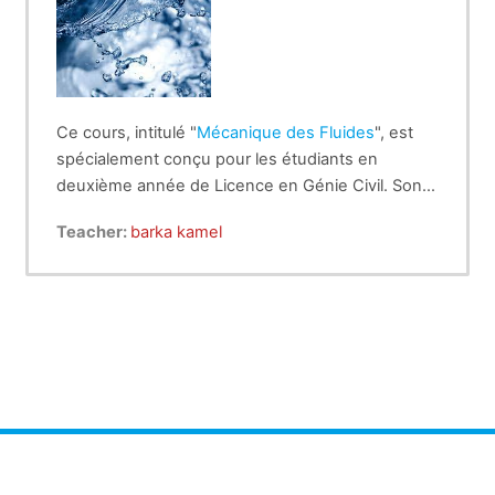
Ce cours, intitulé "
Mécanique des Fluides
", est
spécialement conçu pour les étudiants en
deuxième année de Licence en Génie Civil. Son
objectif est d'offrir une compréhension
Teacher:
barka kamel
approfondie des principes fondamentaux
régissant les fluides, ouvrant ainsi les portes à un
monde d'applications pratiques et innovantes.