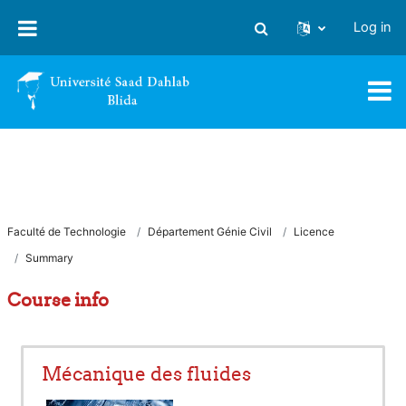
Skip to main content
Log in
Toggle search input
Faculté de Technologie
Département Génie Civil
Licence
Summary
Course info
Mécanique des fluides