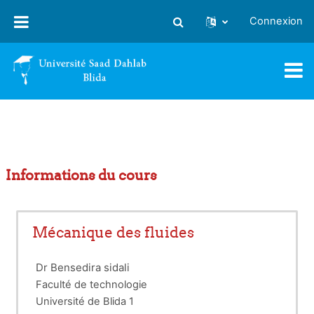
Passer au contenu principal
Connexion
Activer/désactiver la saisie
Informations du cours
Mécanique des fluides
Dr
Bensedira sidali
Faculté de technologie
Université de Blida 1