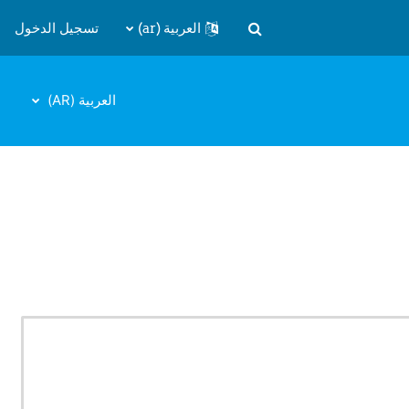
العربية ‎(ar)‎
تسجيل الدخول
تبديل إدخال البحث
العربية ‎(AR)‎