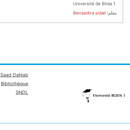
Université de Blida 1
Matière : Mécanique des fluides
معلم:
Bensedira sidali
é Saad Dahlab
Bibliothèque
SNDL