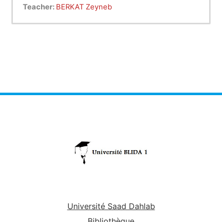
des antennes. Il aborde les différents modes de
Teacher:
BERKAT Zeyneb
propagation (ligne de vue, réflexion, diffraction) et
les effets de l'environnement sur le signal
(atténuation, interférences). Les étudiants
étudient les caractéristiques des ondes telles que
la polarisation, la fréquence et la longueur d'onde.
Le cours couvre aussi la conception des
antennes (directivité, gain, efficacité) et leurs
types (dipôles, patchs, omnidirectionnelles).
Enfin, des applications pratiques sont explorées
dans les systèmes de communication sans fil et
les réseaux modernes.
Université Saad Dahlab
Bibliothèque