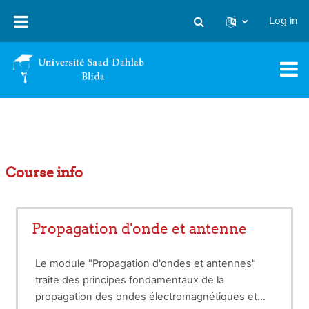
Skip to main content
Log in
Toggle search input
Course info
Propagation d'onde et antenne
Le module "Propagation d'ondes et antennes"
traite des principes fondamentaux de la
propagation des ondes électromagnétiques et