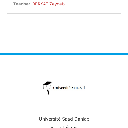
des antennes. Il aborde les différents modes de
Teacher:
BERKAT Zeyneb
propagation (ligne de vue, réflexion, diffraction) et
les effets de l'environnement sur le signal
(atténuation, interférences). Les étudiants
étudient les caractéristiques des ondes telles que
la polarisation, la fréquence et la longueur d'onde.
Le cours couvre aussi la conception des
antennes (directivité, gain, efficacité) et leurs
types (dipôles, patchs, omnidirectionnelles).
Enfin, des applications pratiques sont explorées
dans les systèmes de communication sans fil et
les réseaux modernes.
Université Saad Dahlab
Bibliothèque