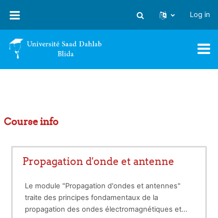
Skip to main content
Log in
Toggle search input
Course info
Propagation d'onde et antenne
Le module "Propagation d'ondes et antennes"
traite des principes fondamentaux de la
propagation des ondes électromagnétiques et