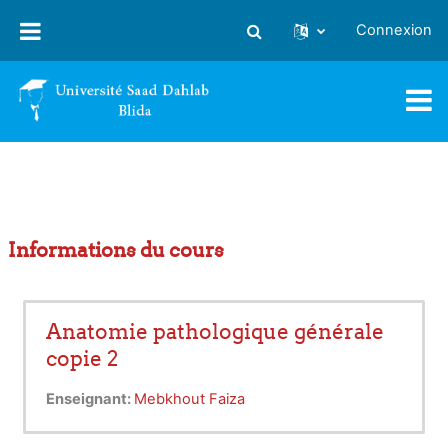
Passer au contenu principal
Connexion
Activer/désactiver la saisie
Informations du cours
Anatomie pathologique générale
copie 2
Enseignant:
Mebkhout Faiza