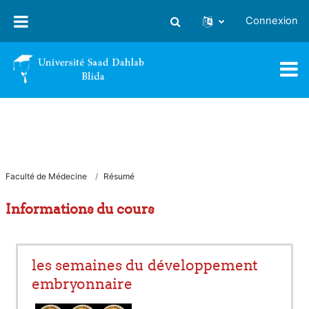
Passer au contenu principal
Connexion
Activer/désactiver la saisie
Faculté de Médecine
Résumé
Informations du cours
les semaines du développement
embryonnaire