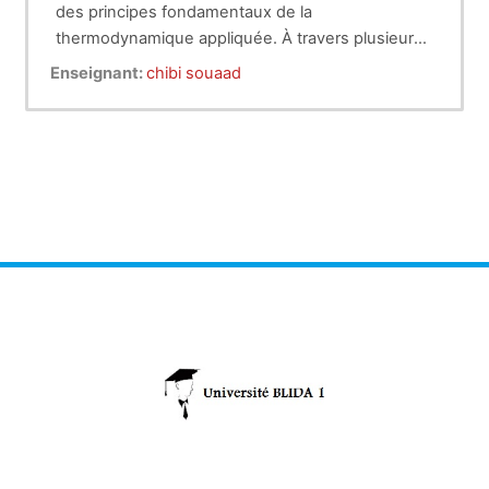
des principes fondamentaux de la
thermodynamique appliquée. À travers plusieurs
expériences, les étudiants vérifient la loi de
Enseignant:
chibi souaad
Boyle-Mariotte, déterminent la capacité
calorifique d’un calorimètre et mesurent la chaleur
latente de fusion d’un corps pur. Ils explorent
également les changements d’état de l’eau et les
échanges énergétiques associés. Ces
manipulations permettent de comprendre les
concepts de compressibilité des gaz, de transfert
thermique et de conservation de l’énergie,
essentiels en sciences des matériaux et en génie
des procédés.