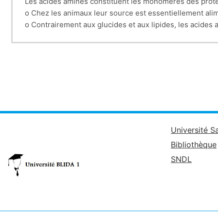
Les acides aminés constituent les monomères des proté
o Chez les animaux leur source est essentiellement alim
o Contrairement aux glucides et aux lipides, les acides
donner un ion ammonium et un squelette carboné.
o Le
métabolisme des acides aminés
chez les animaux r
 Maintenir le pool des acides aminés.
 Assurer le renouvellement (turn-over) des protéines.
o Le pool des acides aminés est formé par l’hydrolyse d
servent de précurseurs à la synthèse des autres compos
blida.dz/pluginfile.php/29565/course/summary/M%
Université S
Bibliothèque
SNDL