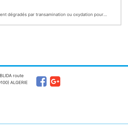
ement dégradés par transamination ou oxydation pour
t recyclés pour le renouvellement des protéines et 25 %
281%29.pdf
BLIDA route
100) ALGERIE