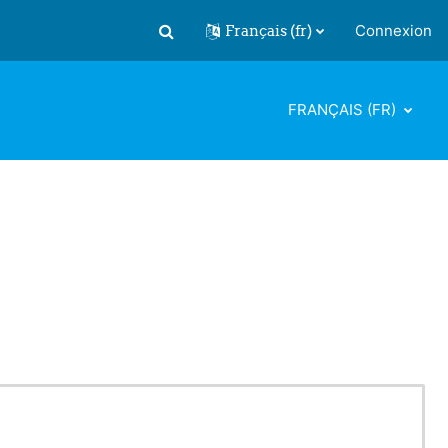
Français ‎(fr)‎
Connexion
Activer/désactiver la saisie de recherch
FRANÇAIS ‎(FR)‎