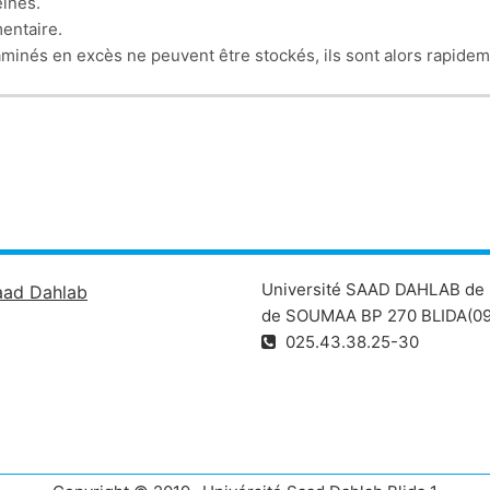
ines.
entaire.
 aminés en excès ne peuvent être stockés, ils sont alors rapid
épond à deux objectifs:
es protéines alimentaires et cellulaires. 75 % sont récupérés e
és aminés...voir plus.
https://elearning.univ-
C3%A9tabolisme%20des%20acides%20amin%C3%A9s%20pdf%20%
Université SAAD DAHLAB de 
aad Dahlab
de SOUMAA BP 270 BLIDA(09
025.43.38.25-30