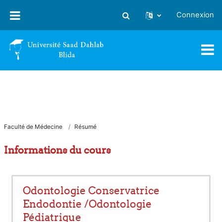
Passer au contenu principal
Connexion
Activer/désactiver la saisie
Faculté de Médecine
Résumé
Informations du cours
Odontologie Conservatrice
Endodontie /Odontologie
Pédiatrique