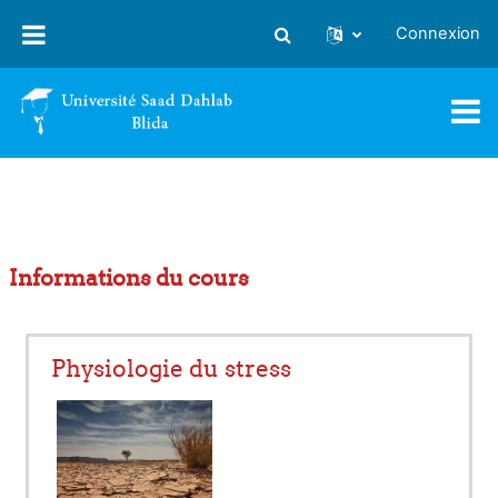
Passer au contenu principal
Connexion
Activer/désactiver la saisie
Informations du cours
Physiologie du stress