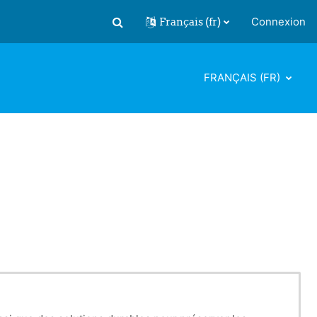
Français ‎(fr)‎
Connexion
Activer/désactiver la saisie de recherch
FRANÇAIS ‎(FR)‎