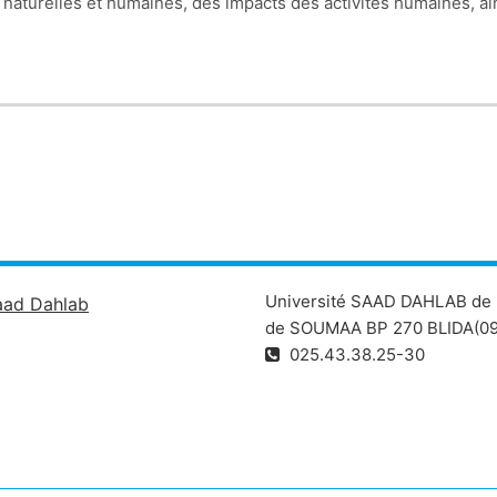
naturelles et humaines, des impacts des activités humaines, ai
Université SAAD DAHLAB de 
aad Dahlab
de SOUMAA BP 270 BLIDA(09
025.43.38.25-30