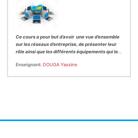
Ce cours a pour but d’avoir une vue d’ensemble
sur les réseaux d’entreprise, de présenter leur
rôle ainsi que les différents équipements qui les
composent. Il explique les principes
Enseignant:
DOUGA Yassine
fondamentaux des réseaux, tels que les modes
de commutation ou la structuration des
protocoles en couches. Il permet de comprendre
le fonctionnellement des principales techniques
utilisées dans les réseaux modernes, sans
rentrer dans le détail de chacune d’elles, en
introduisant I’ Internet comme un exemple de
réseau.