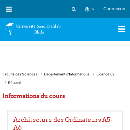
Passer au contenu principal
Connexion
Activer/désactiver la saisie
Faculté des Sciences
Département d'Informatique
Licence L2
Résumé
Informations du cours
Architecture des Ordinateurs A5-
A6