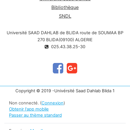
progression mais reste encore mal encadrée, il
Bibliothèque
appartient aux futurs vétérinaires d’assumer un
SNDL
rôle central, à la fois technique, éthique et
éducatif. La sensibilisation des propriétaires, la
Université SAAD DAHLAB de BLIDA route de SOUMAA BP
lutte contre les trafics d’espèces, le respect des
normes de bien-être animal et l'intégration des
270 BLIDA(09100) ALGERIE
NAC dans une approche de santé globale (One
025.43.38.25-30
Health) sont autant de responsabilités qui
incombent à la nouvelle génération de
professionnels. En définitive, la médecine des
NAC ne doit pas être perçue comme un domaine
marginal ou accessoire, mais comme un champ
riche, dynamique et en pleine expansion, où le
Copyright © 2019 -Univérsité Saad Dahlab Blida 1
vétérinaire peut pleinement exercer ses
compétences, sa rigueur scientifique et son
Non connecté. (
Connexion
)
Obtenir l'app mobile
engagement au service de toutes les formes de
Passer au thème standard
vie.