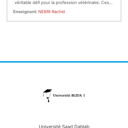
véritable défi pour la profession vétérinaire. Ces
espèces, par leur grande diversité biologique,
Enseignant:
NEBRI Rachid
leurs particularités physiopathologiques et leurs
besoins spécifiques en matière de soins et de
bien-être, exigent du praticien une formation
approfondie, une vigilance constante et une
capacité d’adaptation permanente. Ce polycopié a
tenté d’offrir un aperçu structuré et synthétique
des principales espèces rencontrées en pratique,
en abordant les aspects essentiels de leur
biologie, de leur environnement, de leur
alimentation, de leur prévention sanitaire et de
leurs pathologies les plus fréquentes. Il ne s’agit
bien sûr que d’une base de travail, destinée à
éveiller la curiosité, à encourager
l’approfondissement des connaissances et à
inciter à la prudence dans la prise en charge
clinique. Dans le contexte algérien, où la
demande en soins pour NAC est en nette
Université Saad Dahlab