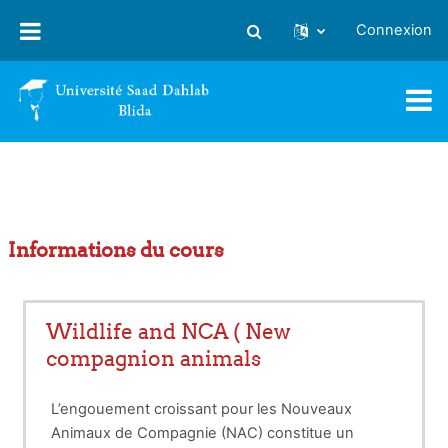
Passer au contenu principal
Connexion
Activer/désactiver la saisie
Informations du cours
Wildlife and NCA ( New
compagnion animals
L’engouement croissant pour les Nouveaux
Animaux de Compagnie (NAC) constitue un