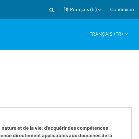
Français ‎(fr)‎
Connexion
Activer/désactiver la saisie de recherch
FRANÇAIS ‎(FR)‎
la nature et de la vie, d’acquérir des compétences
science directement applicables aux domaines de la