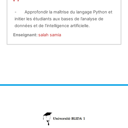
-
Approfondir la maîtrise du langage Python et
initier les étudiants aux bases de l’analyse de
données et de l’intelligence artificielle.
-
Acquérir les bases de solides en
Enseignant:
salah samia
informatique.
-
Apprendre à programmer en Python, Excel
-
Maitriser l’automatisation de tâches
-
Maitriser un logiciel de gestion de projets