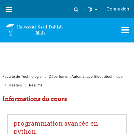
Passer au contenu principal
Connexion
Activer/désactiver la saisie
Faculté de Technologie
Département Automatique_Electrotechnique
Masters
Résumé
Informations du cours
programmation avancée en
python