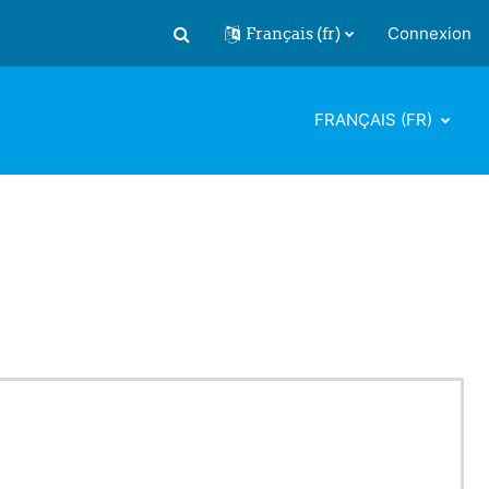
Français ‎(fr)‎
Connexion
Activer/désactiver la saisie de recherch
FRANÇAIS ‎(FR)‎