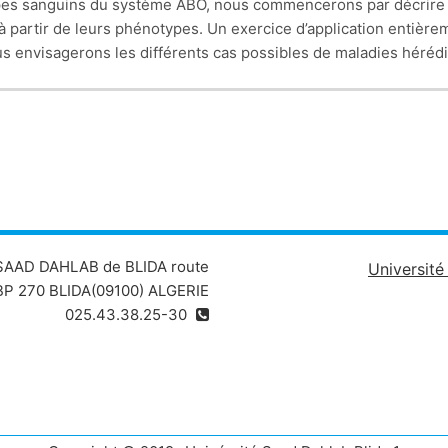
s sanguins du système ABO, nous commencerons par décrire les 
partir de leurs phénotypes. Un exercice d’application entière
 nous envisagerons les différents cas possibles de maladies hér
récessive liée à l’X, dominante liée à l’X)
 SAAD DAHLAB de BLIDA route
Universit
P 270 BLIDA(09100) ALGERIE
025.43.38.25-30