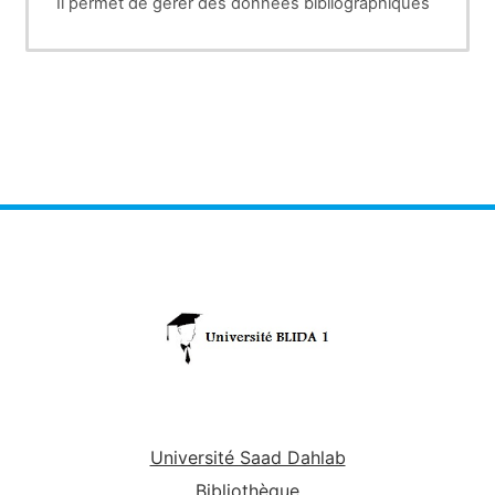
Il permet de gérer des données bibliographiques
et des documents de recherche (PDF et
Images).
§Ses principaux atouts techniques reposent sur
l'intégration au navigateur web:
1.la possibilité de synchronisation des données
depuis plusieurs ordinateurs.
2. la génération de citations (
notes et
bibliographies
) dans un texte rédigé depuis le
Microsoft Word.
Université Saad Dahlab
Bibliothèque