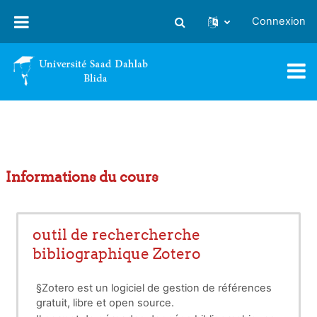
Passer au contenu principal
Connexion
Activer/désactiver la saisie
Informations du cours
outil de rechercherche
bibliographique Zotero
§Zotero est un logiciel de gestion de références
gratuit, libre et open source.