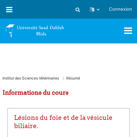
Passer au contenu principal
Connexion
Activer/désactiver la saisie
Institut des Sciences Vétérinaires
Résumé
Informations du cours
Lésions du foie et de la vésicule
biliaire.