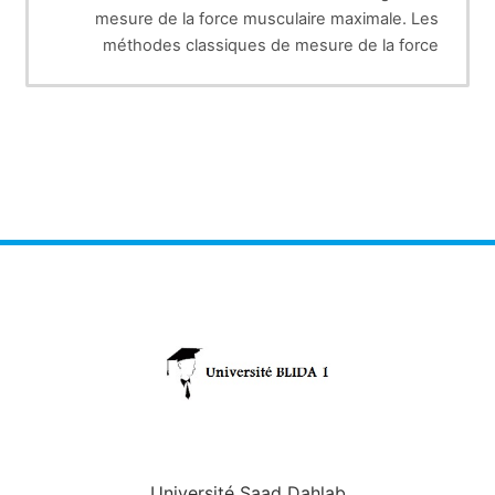
mesure de la force musculaire maximale. Les
méthodes classiques de mesure de la force
Le testing manuel, il fournit des informations
musculaire sont :
•
peu précises et subjectives
Les mesures de force isométrique
•
maximale, elles sont intéressantes car elles
permettent la mise en évidence d'asymétries de
force entre groupes musculaires homologues ou
de déséquilibres entre groupes antagonistes,
mais uniquement en conditions statiques. Or, la
plupart des gestes sont exécutés en mode
dynamique(1). Ce mode d'évaluation de la force
musculaire assure fiabilité et reproductibilité des
tests réalisés.
Université Saad Dahlab