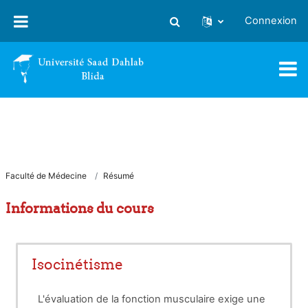
Passer au contenu principal
Connexion
Activer/désactiver la saisie
Faculté de Médecine
Résumé
Informations du cours
Isocinétisme
L'évaluation de la fonction musculaire exige une