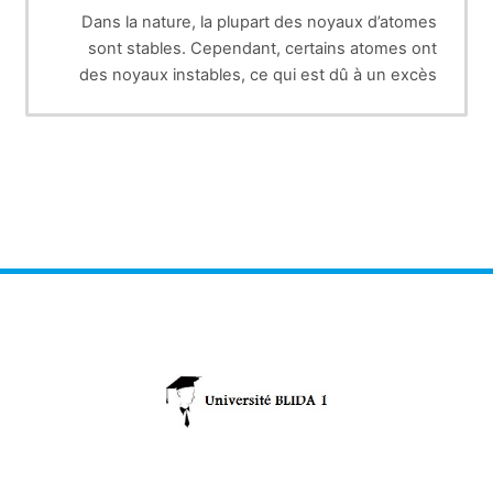
Dans la nature, la plupart des noyaux d’atomes
sont stables. Cependant, certains atomes ont
des noyaux instables, ce qui est dû à un excès
soit de protons, soit de neutrons, ou encore à un
excès des deux. Ils sont dits radioactifs et sont
appelés radio-isotopes ou radionucléides. Les
noyaux d’atomes radioactifs se transforment
spontanément en d’autres noyaux d’atomes,
radioactifs ou non.
Cette transformation irréversible d’un atome