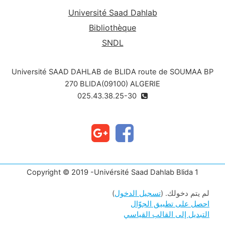
radioactif en un autre atome est appelée
Université Saad Dahlab
désintégration. Elle s’accompagne d’une émission
Bibliothèque
de différents types de rayonnements. Un
SNDL
élément chimique peut donc avoir à la fois des
isotopes radioactifs et des isotopes non
radioactifs
Université SAAD DAHLAB de BLIDA route de SOUMAA BP
270 BLIDA(09100) ALGERIE
025.43.38.25-30
Copyright © 2019 -Univérsité Saad Dahlab Blida 1
لم يتم دخولك. (
تسجيل الدخول
)
احصل على تطبيق الجوّال
التبديل إلى القالب القياسي