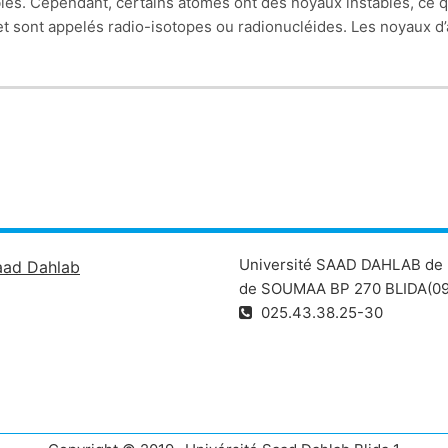
les. Cependant, certains atomes ont des noyaux instables, ce qu
s et sont appelés radio-isotopes ou radionucléides. Les noyaux
Cette transformation irréversible d’un atome radioactif en un a
d’une émission de différents types de rayonnements. Un élément
radioactifs et des isotopes non radioactifs
Université SAAD DAHLAB de 
aad Dahlab
de SOUMAA BP 270 BLIDA(09
025.43.38.25-30