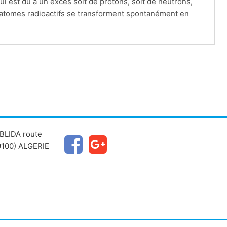
i est dû à un excès soit de protons, soit de neutrons,
 d’atomes radioactifs se transforment spontanément en
utre atome est appelée désintégration. Elle s’accompagne
 chimique peut donc avoir à la fois des isotopes
BLIDA route
100) ALGERIE