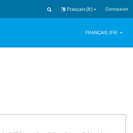
Français ‎(fr)‎
Connexion
Activer/désactiver la saisie de recherch
FRANÇAIS ‎(FR)‎