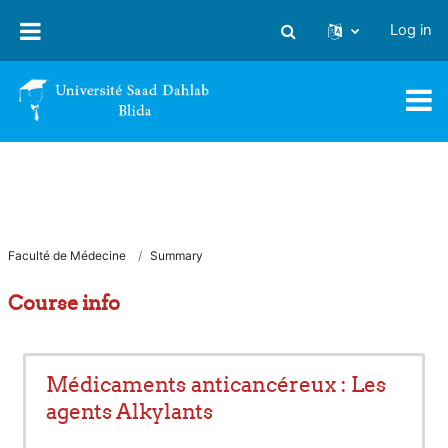
Skip to main content
Log in
Toggle search input
Faculté de Médecine
Summary
Course info
Médicaments anticancéreux : Les
agents Alkylants