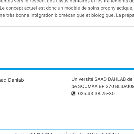
ientés vers le respect des tissus dentaires et les traitements d
r. Le concept actuel est donc un modèle de soins prophylactique
ne très bonne intégration biomécanique et biologique. La prépar
rocessus carieux seront conservés et reminéralisés.
Université SAAD DAHLAB de 
aad Dahlab
de SOUMAA BP 270 BLIDA(09
025.43.38.25-30