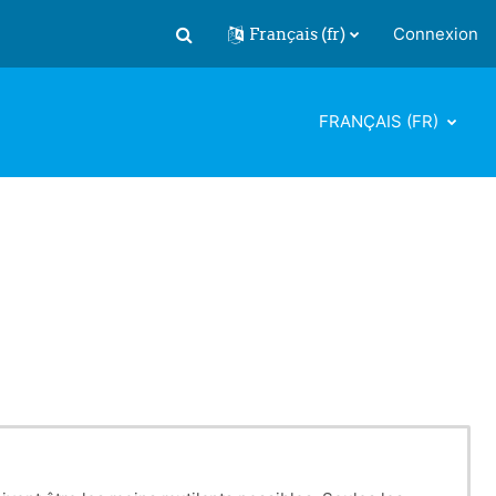
Français ‎(fr)‎
Connexion
Activer/désactiver la saisie de recherch
FRANÇAIS ‎(FR)‎