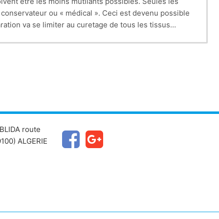
oivent être les moins mutilants possibles. Seules les
, conservateur ou « médical ». Ceci est devenu possible
ation va se limiter au curetage de tous les tissus
BLIDA route
100) ALGERIE