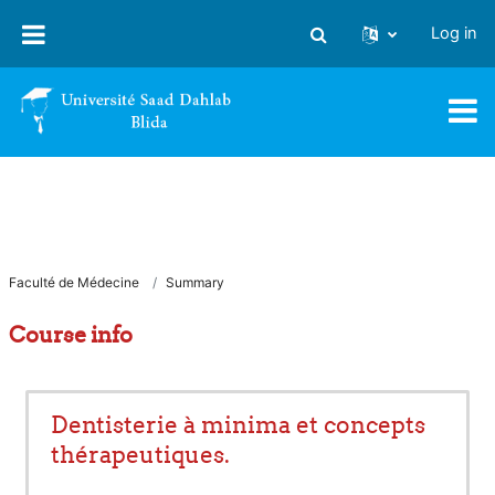
Skip to main content
Log in
Toggle search input
Faculté de Médecine
Summary
Course info
Dentisterie à minima et concepts
thérapeutiques.