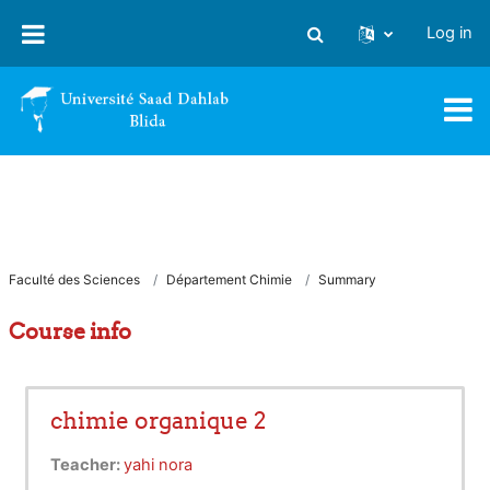
Skip to main content
Log in
Toggle search input
Faculté des Sciences
Département Chimie
Summary
Course info
chimie organique 2
Teacher:
yahi nora