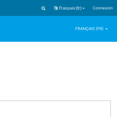
Français ‎(fr)‎
Connexion
Activer/désactiver la saisie de recherch
FRANÇAIS ‎(FR)‎