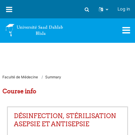
Skip to main content
Log in
Toggle search input
Faculté de Médecine
Summary
Course info
DÉSINFECTION, STÉRILISATION
ASEPSIE ET ANTISEPSIE