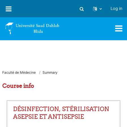
Skip to main content
Log in
Toggle search input
Faculté de Médecine
Summary
Course info
DÉSINFECTION, STÉRILISATION
ASEPSIE ET ANTISEPSIE