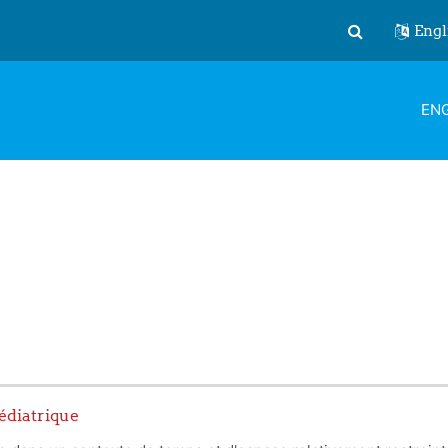
Engl
Toggle search
ENG
édiatrique