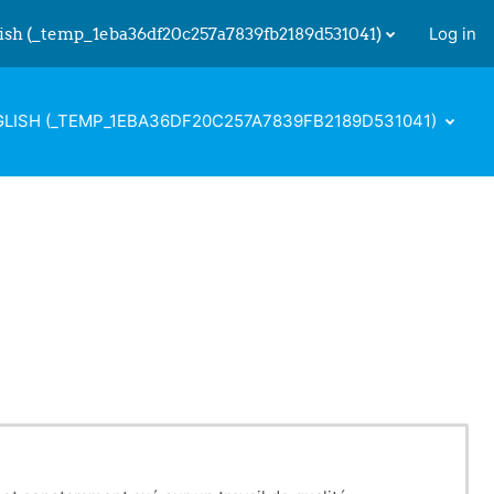
ish ‎(_temp_1eba36df20c257a7839fb2189d531041)‎
Log in
 input
LISH ‎(_TEMP_1EBA36DF20C257A7839FB2189D531041)‎