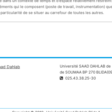
ce dans un contexte de temps et d'espace relativement restreint 
éléments qui le composent (poste de travail, instrumentation) qu
particularité de se situer au carrefour de toutes les autres.
Université SAAD DAHLAB de 
aad Dahlab
de SOUMAA BP 270 BLIDA(09
025.43.38.25-30