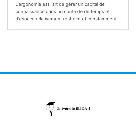
L'ergonomie est l'art de gérer un capital de
connaissance dans un contexte de temps et
d'espace relativement restreint et constamment
axé sur un travail de qualité.
Elle va concerner aussi bien le cabinet dentaire et
les éléments qui le composent (poste de travail,
instrumentation) que les disciplines exercées
dans notre profession.
La pédodontie est l'une de ces disciplines et
possède la particularité de se situer au carrefour
de toutes les autres.