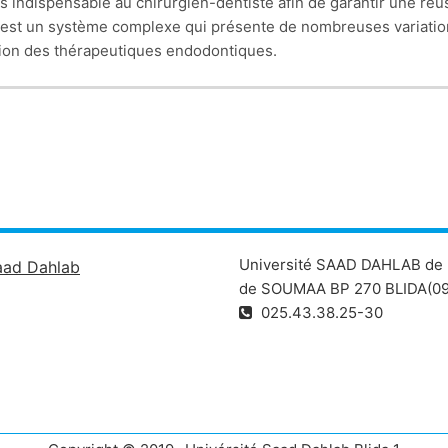
s indispensable au chirurgien-dentiste afin de garantir une réu
nt est un système complexe qui présente de nombreuses variatio
cution des thérapeutiques endodontiques.
Université SAAD DAHLAB de 
aad Dahlab
de SOUMAA BP 270 BLIDA(09
025.43.38.25-30