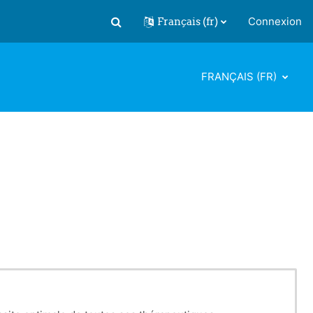
Français ‎(fr)‎
Connexion
Activer/désactiver la saisie de recherch
FRANÇAIS ‎(FR)‎