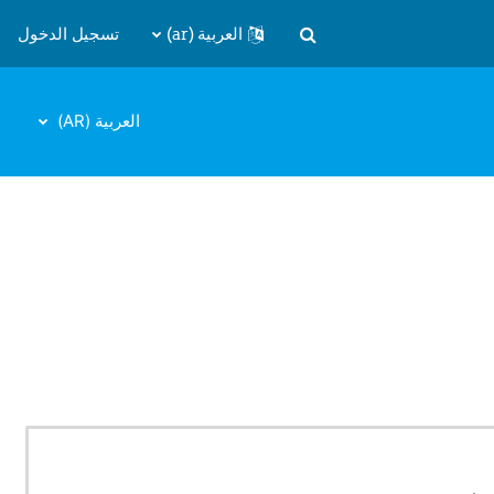
العربية ‎(ar)‎
تسجيل الدخول
تبديل إدخال البحث
العربية ‎(AR)‎