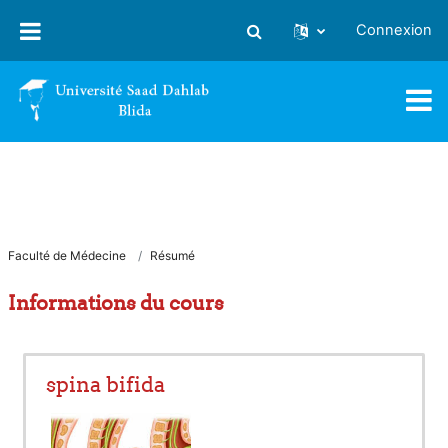
Passer au contenu principal
Connexion
Activer/désactiver la saisie
Faculté de Médecine
Résumé
Informations du cours
spina bifida