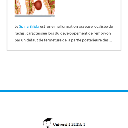
Le
Spina Bifida
est
une malformation osseuse localisée du
rachis, caractérisée lors du développement de l’embryon
par un défaut de fermeture de la partie postérieure des
vertèbres, qui se constitue à la fin du premier mois du
développement embryonnaire, c'est une pathologie
fréquente dans notre pays et sa prise en charge nécessite
une prise en charge multidisciplinaire et la prévention
joue un rôle capital