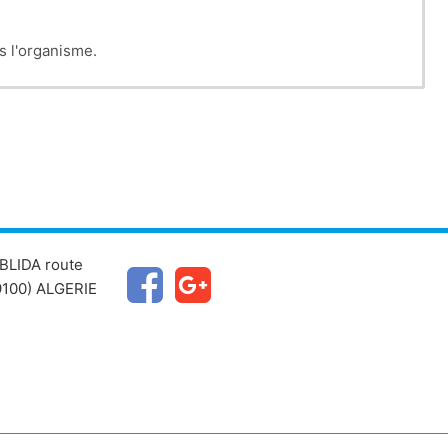
s l'organisme.
istiques physico-chimiques, de la voie d'administration et
BLIDA route
100) ALGERIE