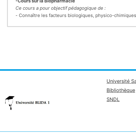
-Cours sur la Biopharmacie
Ce cours a pour objectif pédagogique de :
- Connaître les facteurs biologiques, physico-chimique
- Evaluer la vitesse et l'intensité de mise à la dispositi
de la forme galénique.
Cours sur la stabilité des médicaments:
Ce cours a pour objectif pédagogique de connaitre :
- Facteurs influençant sur la stabilité des médicaments,
- Méthodologie d’étude de la stabilité des médicaments
- Exigences réglementaires aux quelles sont contraint le
- chimique, microbiologique et biopharmaceutique de l
cours gestion des risques en pharmacie hospitalière
Université S
Bibliothèque
SNDL