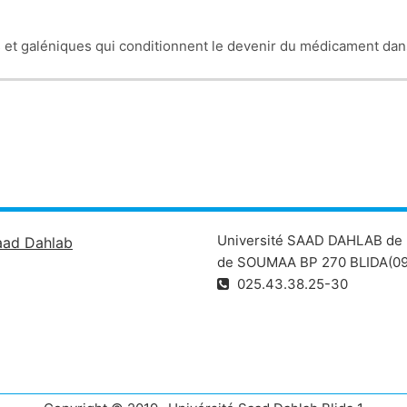
s et galéniques qui conditionnent le devenir du médicament dan
on de l'organisme d'un principe actif en fonction de ses caractér
s fabricants pour assurer la stabilité physico-
eurs spécialités médicamenteuses.
Université SAAD DAHLAB de 
aad Dahlab
de SOUMAA BP 270 BLIDA(09
025.43.38.25-30