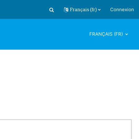
Français ‎(fr)‎
Connexion
Activer/désactiver la saisie de recherch
FRANÇAIS ‎(FR)‎