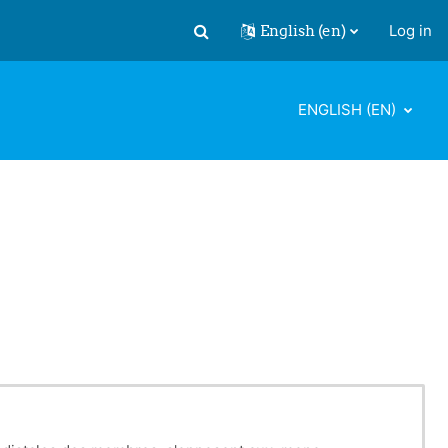
English ‎(en)‎
Log in
Toggle search input
ENGLISH ‎(EN)‎