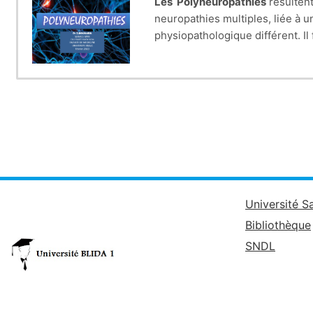
Les Polyneuropathies
résultent
neuropathies multiples, liée à 
physiopathologique différent. Il
racines. L'atteinte diffuse du s
principalement de déambulation 
orthopédiques et trophiques en 
une étiologie avec comme corolla
d'une telle prise en charge est
Université S
Bibliothèque
SNDL