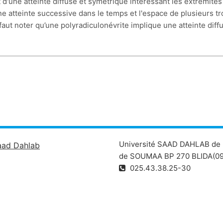
 d'une atteinte diffuse et symétrique intéressant les extrémi
une atteinte successive dans le temps et l'espace de plusieurs 
 faut noter qu’une polyradiculonévrite implique une atteinte diffu
ystème nerveux périphérique est à l'origine de déficiences motri
et d'activités manuelles et gestuelles.Le programme de rééduca
particulier, de favoriser la régression des déficiences, de com
ire l'établissement d'un traitement étiologique et la connaissan
 basée sur la complémentarité thérapeutique, étiologique et rééd
Université SAAD DAHLAB de 
aad Dahlab
de SOUMAA BP 270 BLIDA(09
025.43.38.25-30