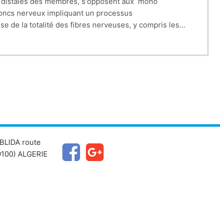
tés distales des membres, s'opposent aux mono
troncs nerveux impliquant un processus
se de la totalité des fibres nerveuses, y compris les
ces, sensitives et végétatives sources d'incapacité
tion a pour but de prévenir les complications
penser les incapacités. Son préalable est de rechercher
ce du pronostic de l'affection causale. La réussite
ucative afin de minimiser les séquelles.
BLIDA route
100) ALGERIE