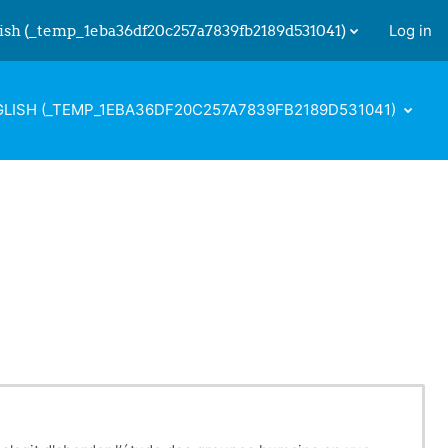
ish ‎(_temp_1eba36df20c257a7839fb2189d531041)‎
Log in
 input
LISH ‎(_TEMP_1EBA36DF20C257A7839FB2189D531041)‎