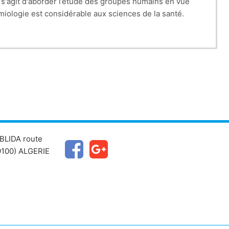
 s'agit d'aborder l’étude des groupes humains en vue
iologie est considérable aux sciences de la santé.
BLIDA route
100) ALGERIE