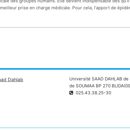
cale des groupes humains. Elle devient indispensable dés qu'il
illeur prise en charge médicale. Pour cela, l'apport de épidém
Université SAAD DAHLAB de 
aad Dahlab
de SOUMAA BP 270 BLIDA(09
025.43.38.25-30