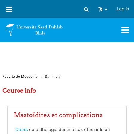
Skip to main content
Log in
Toggle search input
Faculté de Médecine
Summary
Course info
Mastoïdites et complications
Cours
de pathologie destiné aux étudiants en