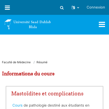
Passer au contenu principal
Connexion
Activer/désactiver la saisie
Faculté de Médecine
Résumé
Informations du cours
Mastoïdites et complications
Cours
de pathologie destiné aux étudiants en