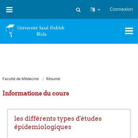
Passer au contenu principal
Connexion
Activer/désactiver la saisie
Faculté de Médecine
Résumé
Informations du cours
les différents types d'études
épidemiologiques