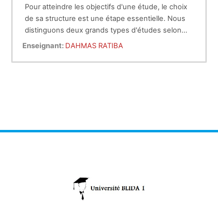
Pour atteindre les objectifs d'une étude, le choix
de sa structure est une étape essentielle. Nous
distinguons deux grands types d'études selon
qu'il s'agit d'une étude expérimentale ou non.
L'épidemiologie est une branche de la médecine,
Enseignant:
DAHMAS RATIBA
tout médecin devrait en connaitre les aspects
essentiels ainsi ceux de la statistique.