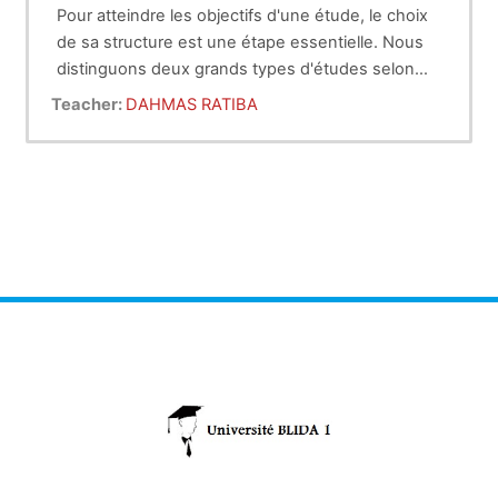
Pour atteindre les objectifs d'une étude, le choix
de sa structure est une étape essentielle. Nous
distinguons deux grands types d'études selon
qu'il s'agit d'une étude expérimentale ou non.
L'épidemiologie est une branche de la médecine,
Teacher:
DAHMAS RATIBA
tout médecin devrait en connaitre les aspects
essentiels ainsi ceux de la statistique.