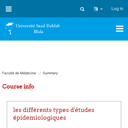
Skip to main content
Log in
Toggle search input
Faculté de Médecine
Summary
Course info
les différents types d'études
épidemiologiques