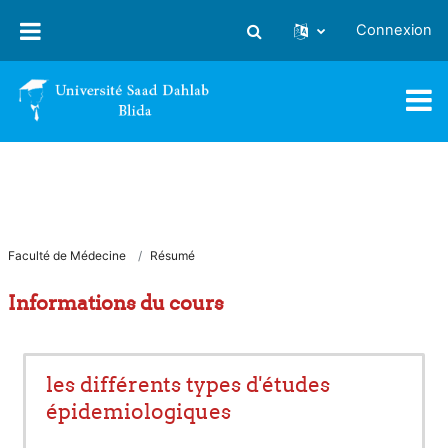
Passer au contenu principal
Connexion
Activer/désactiver la saisie
Faculté de Médecine
Résumé
Informations du cours
les différents types d'études
épidemiologiques