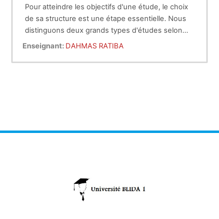
Pour atteindre les objectifs d'une étude, le choix
de sa structure est une étape essentielle. Nous
distinguons deux grands types d'études selon
qu'il s'agit d'une étude expérimentale ou non.
L'épidemiologie est une branche de la médecine,
Enseignant:
DAHMAS RATIBA
tout médecin devrait en connaitre les aspects
essentiels ainsi ceux de la statistique.