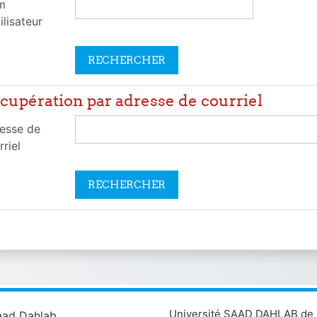
m
ilisateur
cupération par adresse de courriel
upération par adresse de courriel
esse de
rriel
Université SAAD DAHLAB de 
aad Dahlab