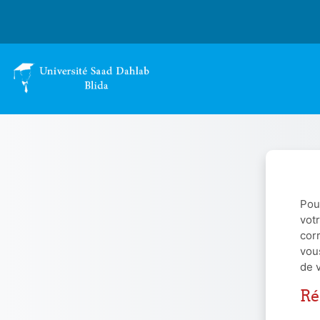
Passer au contenu principal
Pou
votr
cor
vou
de 
Ré
Réc