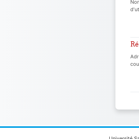
No
d'ut
Ré
Réc
Adr
cou
Université S