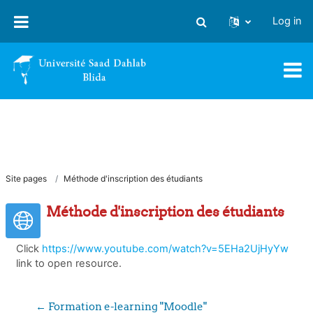
Skip to main content
Log in
Toggle search input
Site pages
Méthode d'inscription des étudiants
Méthode d'inscription des étudiants
Click
https://www.youtube.com/watch?v=5EHa2UjHyYw
link to open resource.
← Formation e-learning "Moodle" 