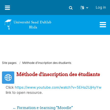
Skip to main content
Log in
Toggle search input
Site pages
Méthode d'inscription des étudiants
Méthode d'inscription des étudiants
Click
https://www.youtube.com/watch?v=5EHa2UjHyYw
link to open resource.
← Formation e-learning "Moodle" 