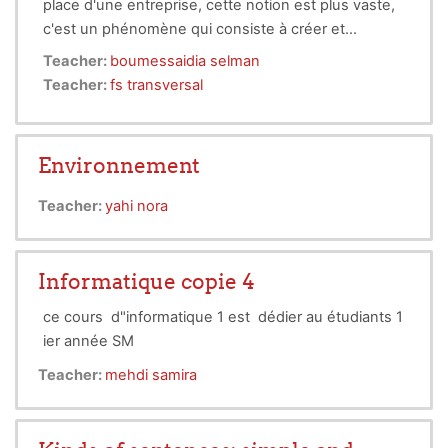
place d'une entreprise, cette notion est plus vaste,
c'est un phénomène qui consiste à créer et
organiser de nouvelles activités. D'après Alain
ce cours est destiné aux étudiants de troisième
Teacher:
boumessaidia selman
Fayolle : « L'entrepreneuriat peut être défini
année licence chimie analytique, organique et
Teacher:
fs transversal
simplement par des situations particulières,
pharmaceutique.
créatrices de richesses économiques et sociales,
caractérisées par un degré élevé d'incertitude, donc
Environnement
l'existence de risques, dans lesquelles des individus
sont impliqués très fortement et doivent développer
Teacher:
yahi nora
des comportements basés sur l'acceptation du
changement et des risques associés, la prise
d'initiative et le fonctionnement autonome.
Informatique copie 4
ce cours d"informatique 1 est dédier au étudiants 1
ier année SM
Teacher:
mehdi samira