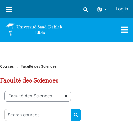
Skip to main content
Log in
Toggle search input
Courses
Faculté des Sciences
Faculté des Sciences
Course categories
Search courses
SEARCH COURSES