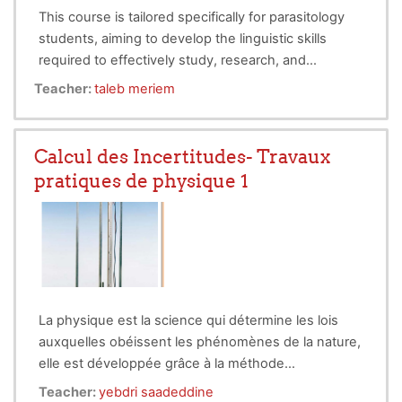
This course is tailored specifically for parasitology
students, aiming to develop the linguistic skills
required to effectively study, research, and
communicate in the field of parasitology. The
Teacher:
taleb meriem
course focuses on scientific vocabulary, technical
writing, oral communication, and critical reading,
emphasizing topics and terminology relevant to
Calcul des Incertitudes- Travaux
parasitology.
pratiques de physique 1
La physique est la science qui détermine les lois
auxquelles obéissent les phénomènes de la nature,
elle est développée grâce à la méthode
expérimentale.
Les travaux pratiques permettent
Teacher:
yebdri saadeddine