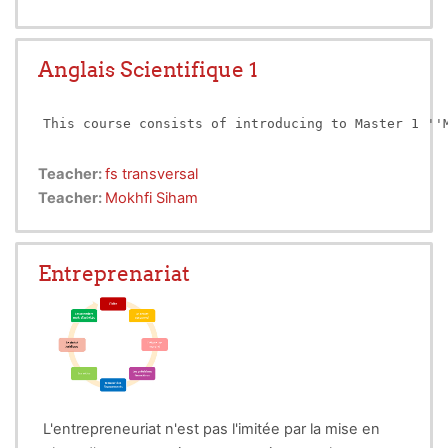
d'illustrer par des expériences, certains
phénomènes physiques vus dans le cours. Ces
calculer les incertitudes
travaux permettent à
Anglais Scientifique 1
commises
dans les différents types de mesures
physiques.
This course consists of introducing to Master 1 ''
Teacher:
fs transversal
Teacher:
Mokhfi Siham
Entreprenariat
L'entrepreneuriat n'est pas l'imitée par la mise en